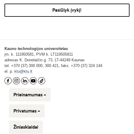
Pasiūlyk įvykį!
Kauno technologijos universitetas
įm. k. 111950581, PVM k. LT119505811
adresas K. Donelaičio g. 73, LT-44249 Kaunas
tel. +370 (37) 300 000, 300 421, faks. +370 (37) 324 144
el. p.
ktu@ktu.lt
Prieinamumas
Privatumas
Žiniasklaidai