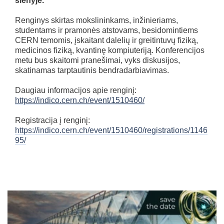
slėnyje.
Renginys skirtas mokslininkams, inžinieriams,
studentams ir pramonės atstovams, besidomintiems
CERN temomis, įskaitant dalelių ir greitintuvų fiziką,
medicinos fiziką, kvantinę kompiuteriją. Konferencijos
metu bus skaitomi pranešimai, vyks diskusijos,
skatinamas tarptautinis bendradarbiavimas.
Daugiau informacijos apie renginį:
https://indico.cern.ch/event/1510460/
Registracija į renginį:
https://indico.cern.ch/event/1510460/registrations/1146
95/