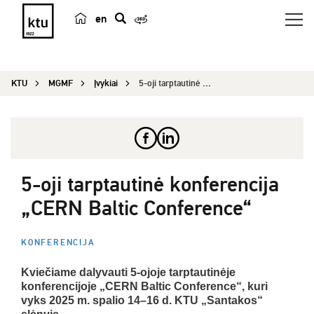
en
p
a
i
KTU
MGMF
Įvykiai
5-oji tarptautinė konferencija „CERN Baltic Conf...
e
š
k
a
5-oji tarptautinė konferencija
„CERN Baltic Conference“
KONFERENCIJA
Kviečiame dalyvauti 5-ojoje tarptautinėje
konferencijoje „CERN Baltic Conference“, kuri
vyks 2025 m. spalio 14–16 d. KTU „Santakos“