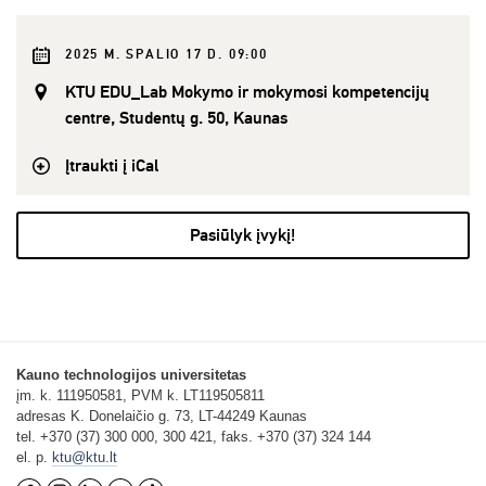
2025 M. SPALIO 17 D. 09:00
KTU EDU_Lab Mokymo ir mokymosi kompetencijų
centre, Studentų g. 50, Kaunas
Įtraukti į iCal
Pasiūlyk įvykį!
Kauno technologijos universitetas
įm. k. 111950581, PVM k. LT119505811
adresas K. Donelaičio g. 73, LT-44249 Kaunas
tel. +370 (37) 300 000, 300 421, faks. +370 (37) 324 144
el. p.
ktu@ktu.lt