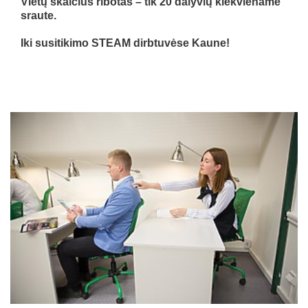
Vietų skaičius ribotas – tik 20 dalyvių kiekviename
sraute.
Iki susitikimo STEAM dirbtuvėse Kaune!