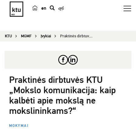
en
p
a
i
KTU
MGMF
Įvykiai
Praktinės dirbtuvės KTU „Mokslo komunikacija: ka...
e
š
k
a
Praktinės dirbtuvės KTU
„Mokslo komunikacija: kaip
kalbėti apie mokslą ne
mokslininkams?“
MOKYMAI