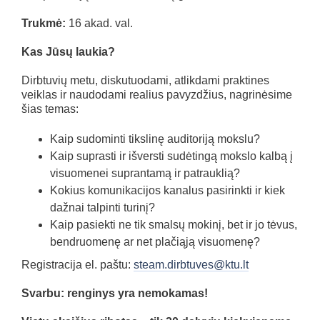
Trukmė:
16 akad. val.
Kas Jūsų laukia?
Dirbtuvių metu, diskutuodami, atlikdami praktines
veiklas ir naudodami realius pavyzdžius, nagrinėsime
šias temas:
Kaip sudominti tikslinę auditoriją mokslu?
Kaip suprasti ir išversti sudėtingą mokslo kalbą į
visuomenei suprantamą ir patrauklią?
Kokius komunikacijos kanalus pasirinkti ir kiek
dažnai talpinti turinį?
Kaip pasiekti ne tik smalsų mokinį, bet ir jo tėvus,
bendruomenę ar net plačiąją visuomenę?
Registracija el. paštu:
steam.dirbtuves@ktu.lt
Svarbu: renginys yra nemokamas!