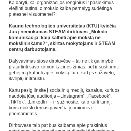
Ką daryti, kai organizacijos renginius ir pasiekimus
viešinti būtina, o mokslo kalba pernelyg sudėtinga
platesnei visuomenei?
Kauno technologijos universitetas (KTU) kviečia
Jus į nemokamas STEAM dirbtuves „Mokslo
komunikacija: kaip kalbėti apie mokslą ne
mokslininkams?“, skirtas mokytojams ir STEAM
centrų darbuotojams.
Dalyvavimas šiose dirbtuvėse – tai ne tik galimybė
praturtinti savo komunikacines žinias, bet ir sustiprinti
gebėjimą kalbėti apie mokslą taip, kad jis sužavėtų,
įkvėptų ir įtrauktų.
Kartu pasigilinsite į socialinių medijų kanalus, kuriuos
naudoja jūsų auditorija – „Instagram“, „Facebook“,
„TikTok“, „LinkedIn“ – ir sužinosite, kaip kurti turinį,
kuris mokslo temas paverčia įdomiomis ir
prieinamomis.
Dirbtuvėse taip pat bus kalbama apie praktinius