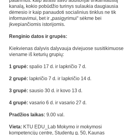
patarimus: kaip atrasti savo auditorijai tinkamiausią
kanalą, kokio pobūdžio turinys sulaukia daugiausia
dėmesio ir kaip panaudoti socialinius tinklus ne tik
informavimui, bet ir „pasigyrimui“ sėkme bei
įkvepiančiomis istorijomis.
Renginio datos ir grupės:
Kiekvienas dalyvis dalyvauja dviejuose susitikimuose
viename iš keturių grupių:
1 grupė:
spalio 17 d. ir lapkričio 7 d.
2 grupė:
lapkričio 7 d. ir lapkričio 14 d.
3 grupė:
sausio 30 d. ir kovo 13 d.
4 grupė:
vasario 6 d. ir vasario 27 d.
Pradžios laikas:
9.00 val.
Vieta:
KTU EDU_Lab Mokymo ir mokymosi
kompetencijų centre, Studentų g. 50, Kaunas