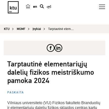
en
p
a
i
KTU
MGMF
Įvykiai
Tarptautinė elementariųjų dalelių fizikos meistr...
e
š
k
a
Tarptautinė elementariųjų
dalelių fizikos meistriškumo
pamoka 2024
PASKAITA
Vilniaus universiteto (VU) Fizikos fakulteto Branduolių
ir elementariųjų dalelių fizikos sklaidos centras kartu