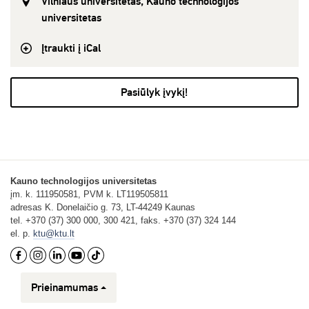
Vilniaus universitetas, Kauno technologijos
universitetas
Įtraukti į iCal
Pasiūlyk įvykį!
Kauno technologijos universitetas
įm. k. 111950581, PVM k. LT119505811
adresas K. Donelaičio g. 73, LT-44249 Kaunas
tel. +370 (37) 300 000, 300 421, faks. +370 (37) 324 144
el. p.
ktu@ktu.lt
Prieinamumas