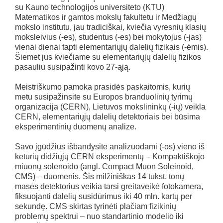
su Kauno technologijos universiteto (KTU)
Matematikos ir gamtos mokslų fakultetu ir Medžiagų
mokslo institutu, jau tradiciškai, kviečia vyresnių klasių
moksleivius (-es), studentus (-es) bei mokytojus (-jas)
vienai dienai tapti elementariųjų dalelių fizikais (-ėmis).
Šiemet jus kviečiame su elementariųjų dalelių fizikos
pasauliu susipažinti kovo 27-ąją.
Meistriškumo pamoka prasidės paskaitomis, kurių
metu susipažinsite su Europos branduolinių tyrimų
organizacija (CERN), Lietuvos mokslininkų (-ių) veikla
CERN, elementariųjų dalelių detektoriais bei būsima
eksperimentinių duomenų analize.
Savo įgūdžius išbandysite analizuodami (-os) vieno iš
keturių didžiųjų CERN eksperimentų – Kompaktiškojo
miuonų solenoido (angl. Compact Muon Soleinoid,
CMS) – duomenis. Šis milžiniškas 14 tūkst. tonų
masės detektorius veikia tarsi greitaveikė fotokamera,
fiksuojanti dalelių susidūrimus iki 40 mln. kartų per
sekundę. CMS skirtas tyrinėti plačiam fizikinių
problemų spektrui – nuo standartinio modelio iki