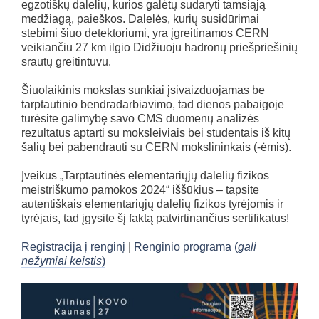
egzotiškų dalelių, kurios galėtų sudaryti tamsiąją
medžiagą, paieškos. Dalelės, kurių susidūrimai
stebimi šiuo detektoriumi, yra įgreitinamos CERN
veikiančiu 27 km ilgio Didžiuoju hadronų priešpriešinių
srautų greitintuvu.
Šiuolaikinis mokslas sunkiai įsivaizduojamas be
tarptautinio bendradarbiavimo, tad dienos pabaigoje
turėsite galimybę savo CMS duomenų analizės
rezultatus aptarti su moksleiviais bei studentais iš kitų
šalių bei pabendrauti su CERN mokslininkais (-ėmis).
Įveikus „Tarptautinės elementariųjų dalelių fizikos
meistriškumo pamokos 2024“ iššūkius – tapsite
autentiškais elementariųjų dalelių fizikos tyrėjomis ir
tyrėjais, tad įgysite šį faktą patvirtinančius sertifikatus!
Registracija į renginį
|
Renginio programa (
gali
nežymiai keistis
)