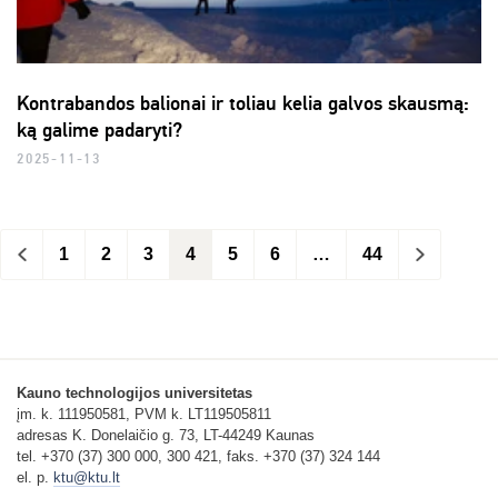
Kontrabandos balionai ir toliau kelia galvos skausmą:
ką galime padaryti?
2025-11-13
<
1
2
3
4
5
6
…
44
>
Kauno technologijos universitetas
įm. k. 111950581, PVM k. LT119505811
adresas K. Donelaičio g. 73, LT-44249 Kaunas
tel. +370 (37) 300 000, 300 421, faks. +370 (37) 324 144
el. p.
ktu@ktu.lt