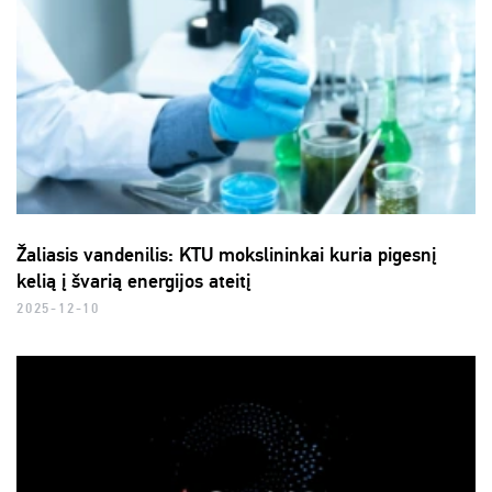
Žaliasis vandenilis: KTU mokslininkai kuria pigesnį
kelią į švarią energijos ateitį
2025-12-10