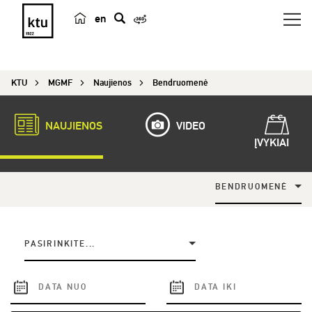
en
p
a
i
KTU
MGMF
Naujienos
Bendruomenė
e
š
k
NAUJIENOS
VIDEO
a
ĮVYKIAI
BENDRUOMENĖ
PASIRINKITE...