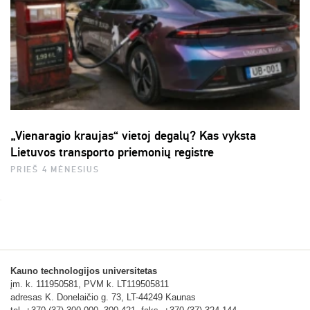
„Vienaragio kraujas“ vietoj degalų? Kas vyksta
Lietuvos transporto priemonių registre
PRIEŠ 4 MĖNESIUS
Kauno technologijos universitetas
įm. k. 111950581, PVM k. LT119505811
adresas K. Donelaičio g. 73, LT-44249 Kaunas