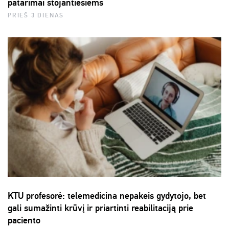
patarimai stojantiesiems
PRIEŠ 3 DIENAS
KTU profesorė: telemedicina nepakeis gydytojo, bet
gali sumažinti krūvį ir priartinti reabilitaciją prie
paciento