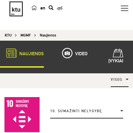
en
p
a
i
KTU
MGMF
Naujienos
e
š
k
NAUJIENOS
VIDEO
a
ĮVYKIAI
VISOS
10. SUMAŽINTI NELYGYBĘ