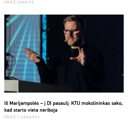
PRIEŠ SAVAITĘ
Iš Marijampolės – į DI pasaulį: KTU mokslininkas sako,
kad starto vieta neriboja
PRIEŠ 3 SAVAITES