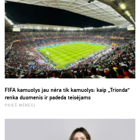
FIFA kamuolys jau nėra tik kamuolys: kaip „Trionda“
renka duomenis ir padeda teisėjams
PRIEŠ MĖNESĮ