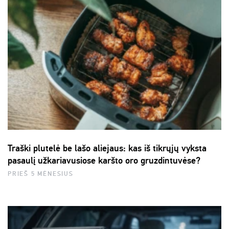
Traški plutelė be lašo aliejaus: kas iš tikrųjų vyksta
pasaulį užkariavusiose karšto oro gruzdintuvėse?
PRIEŠ 5 MĖNESIUS