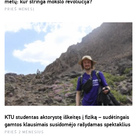
metų: kur stringa mokslo revoliucija?
PRIEŠ MĖNESĮ
KTU studentas aktorystę iškeitęs į fiziką – sudėtingais
gamtos klausimais susidomėjo rašydamas spektaklius
PRIEŠ 2 MĖNESIUS