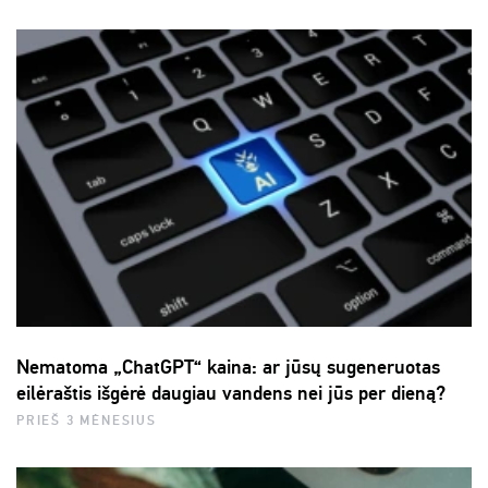
Nematoma „ChatGPT“ kaina: ar jūsų sugeneruotas
eilėraštis išgėrė daugiau vandens nei jūs per dieną?
PRIEŠ 3 MĖNESIUS