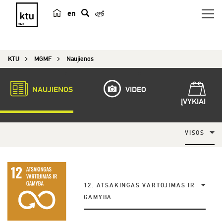
en
p
a
i
KTU
MGMF
Naujienos
e
š
k
NAUJIENOS
VIDEO
a
ĮVYKIAI
VISOS
12. ATSAKINGAS VARTOJIMAS IR
GAMYBA