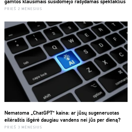
gamtos klausimais susidomėjo rašydamas spektaklius
PRIEŠ 2 MĖNESIUS
Nematoma „ChatGPT“ kaina: ar jūsų sugeneruotas
eilėraštis išgėrė daugiau vandens nei jūs per dieną?
PRIEŠ 3 MĖNESIUS