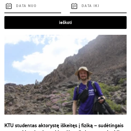
ieškoti
KTU studentas aktorystę iškeitęs į fiziką – sudėtingais