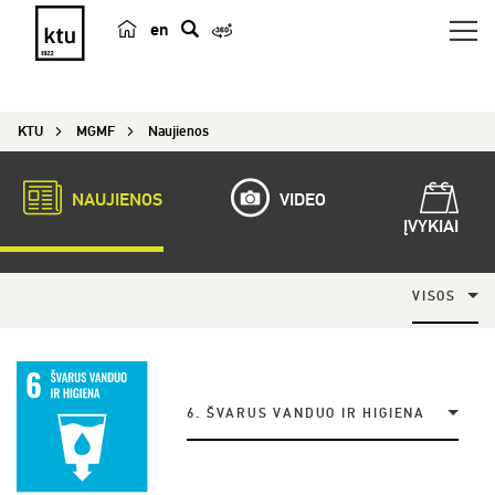
en
p
a
i
KTU
MGMF
Naujienos
e
š
k
NAUJIENOS
VIDEO
a
ĮVYKIAI
VISOS
6. ŠVARUS VANDUO IR HIGIENA