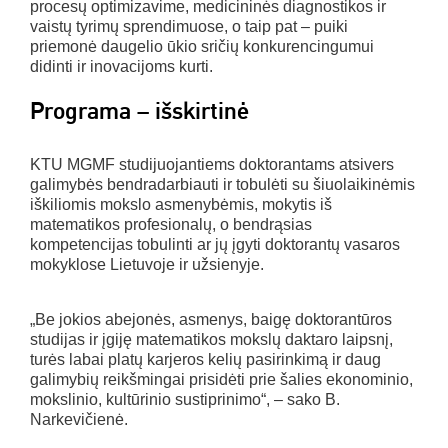
procesų optimizavime, medicininės diagnostikos ir
vaistų tyrimų sprendimuose, o taip pat – puiki
priemonė daugelio ūkio sričių konkurencingumui
didinti ir inovacijoms kurti.
Programa – išskirtinė
KTU MGMF studijuojantiems doktorantams atsivers
galimybės bendradarbiauti ir tobulėti su šiuolaikinėmis
iškiliomis mokslo asmenybėmis, mokytis iš
matematikos profesionalų, o bendrąsias
kompetencijas tobulinti ar jų įgyti doktorantų vasaros
mokyklose Lietuvoje ir užsienyje.
„Be jokios abejonės, asmenys, baigę doktorantūros
studijas ir įgiję matematikos mokslų daktaro laipsnį,
turės labai platų karjeros kelių pasirinkimą ir daug
galimybių reikšmingai prisidėti prie šalies ekonominio,
mokslinio, kultūrinio sustiprinimo“, – sako B.
Narkevičienė.