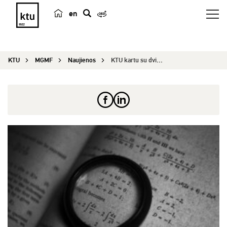
en
p
a
i
KTU
MGMF
Naujienos
KTU kartu su dviem pasaulinio lygio universiteta...
e
š
k
a