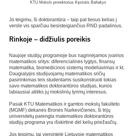
KTU Mokslo prorektorius Kęstutis Baltakys
Jo teigimu, ši doktorantūra – taip pat tiesus kelias į
versle vis sparčiau besisteigiančius RND padalinius.
Rinkoje – didžiulis poreikis
Naujoje studijų programoje bus nagrinėjamos įvairios
matematikos sritys: diferencialinės lygtys, finansų
matematika, biomedicinos sistemų modeliavimas ir kt.
Daugialypis studijuojamų matematikos sričių
pasirinkimas leis studentams susikonstruoti tokias
savo matematikos doktorantūros studijas, kurios
labiausiai atitiks jų mokslinių tyrimų interesus.
Pasak KTU Matematikos ir gamtos mokslų fakulteto
(MGMF) dekanės Bronės Narkevičienės, ši trijų
universitetų parengta matematikos doktorantūros
studijų programa yra išskirtinė dėl kelių priežasčių.
Jos teigimu, tai vienintelė Lietuvoje matematikos