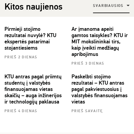
Kitos naujienos
SVARBIAUSIOS
Pirmieji stojimo
Ar įmanoma apeiti
rezultatai nuvylė? KTU
gamtos taisykles? KTU ir
ekspertės patarimai
MIT mokslininkai tirs,
stojantiesiems
kaip įveikti medžiagų
apribojimus
PRIEŠ 2 DIENAS
PRIEŠ 3 DIENAS
KTU antras pagal priimtų
Paskelbti stojimo
studentų į valstybės
rezultatai – KTU antras
finansuojamas vietas
pagal pakviestuosius į
skaičių – auga inžinerijos
valstybės finansuojamas
ir technologijų paklausa
vietas
PRIEŠ 4 DIENAS
PRIEŠ SAVAITĘ