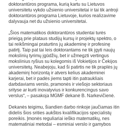
doktorantūros programa, kurią kartu su Lietuvos
universitetu vykdo užsienio universitetai ir tai tik antroji
doktorantūros programa Lietuvoje, kurios realizavime
dalyvauja net du užsienio universitetai.
„Šios matematikos doktorantūros studentai turės
prieigą prie plataus studijų kursų ir projektų spektro, o
tai reikšmingai praturtins jų akademinę ir profesinę
patirtį. Taip pat tai leis doktorantams ne tik įgyti naujų
mokslinių tyrimų įgūdžių, bet ir užmegzti vertingus
mokslinius ryšius su kolegomis iš Vokietijos ir Čekijos
universitetų. Neabejoju, kad ši patirtis ne tik praplės jų
akademinį horizontą ir atvers kelius akademinei
karjerai, bet ir padės jiems tapti itin patraukliais
darbdaviams verslo, pramonės ir viešojo sektoriaus
srityse ar kurti inovatyvius ir konkurencingus savo
verslus“, – pasakoja MGMF dekanė B. Narkevičienė.
Dekanės teigimu, šiandien darbo rinkoje jaučiamas itin
didelis šios srities aukštos kvalifikacijos specialistų
poreikis. Įmonės reguliariai ieško matematikų, nes
matematiniai metodai – esminiai verslo ir gamybos