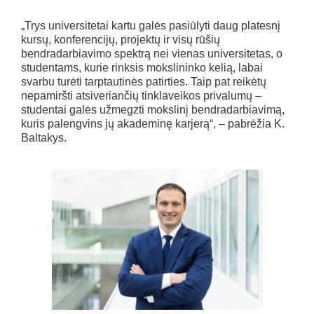
„Trys universitetai kartu galės pasiūlyti daug platesnį
kursų, konferencijų, projektų ir visų rūšių
bendradarbiavimo spektrą nei vienas universitetas, o
studentams, kurie rinksis mokslininko kelią, labai
svarbu turėti tarptautinės patirties. Taip pat reikėtų
nepamiršti atsiveriančių tinklaveikos privalumų –
studentai galės užmegzti mokslinį bendradarbiavimą,
kuris palengvins jų akademinę karjerą“, – pabrėžia K.
Baltakys.