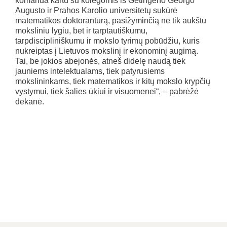
komanda kartu su kolegomis iš Getingeno Georgo
Augusto ir Prahos Karolio universitetų sukūrė
matematikos doktorantūrą, pasižyminčią ne tik aukštu
moksliniu lygiu, bet ir tarptautiškumu,
tarpdiscipliniškumu ir mokslo tyrimų pobūdžiu, kuris
nukreiptas į Lietuvos mokslinį ir ekonominį augimą.
Tai, be jokios abejonės, atneš didelę naudą tiek
jauniems intelektualams, tiek patyrusiems
mokslininkams, tiek matematikos ir kitų mokslo krypčių
vystymui, tiek šalies ūkiui ir visuomenei“, – pabrėžė
dekanė.