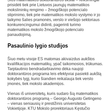
prisidėti tiek prie Lietuvos jaunųjų matematikos
mokslininkų rengimo – žmogiškojo potencialo
stiprinimo, tiek prie matematikos mokslo vystymo ir jo
taikymo šalies pramonės, verslo ir viešojo sektoriaus
konkurencingumui didinti, pagerinti turimo
matematikos mokslo žmogiškojo potencialo
panaudojimą.
Pasaulinio lygio studijos
Šiuo metu visoje ES matomas akivaizdus aukštos
kvalifikacijos matematikų, ypač taikomosios, trūkumas.
Tarptautinio bendradarbiavimo dėka naujoji
doktorantūros programa leis efektyviai pasiekti aukštą
kokybės lygį, kurio šiandien reikalauja tiek verslo
įmonės, tiek mokslo akademijos.
Vienas iš universitetų, kuris sudaro šią matematikos
doktorantūros programą – Georgo Augusto Getingeno
– vienas seniausių ir prestižinis universitetas
Vokietijoje. KTU Mokslo prorektoriaus Kęstučio