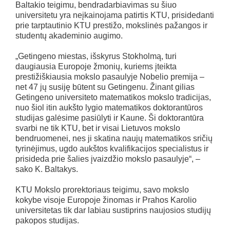
Baltakio teigimu, bendradarbiavimas su šiuo
universitetu yra neįkainojama patirtis KTU, prisidedanti
prie tarptautinio KTU prestižo, mokslinės pažangos ir
studentų akademinio augimo.
„Getingeno miestas, išskyrus Stokholmą, turi
daugiausia Europoje žmonių, kuriems įteikta
prestižiškiausia mokslo pasaulyje Nobelio premija –
net 47 jų susiję būtent su Getingenu. Žinant gilias
Getingeno universiteto matematikos mokslo tradicijas,
nuo šiol itin aukšto lygio matematikos doktorantūros
studijas galėsime pasiūlyti ir Kaune. Ši doktorantūra
svarbi ne tik KTU, bet ir visai Lietuvos mokslo
bendruomenei, nes ji skatina naujų matematikos sričių
tyrinėjimus, ugdo aukštos kvalifikacijos specialistus ir
prisideda prie šalies įvaizdžio mokslo pasaulyje“, –
sako K. Baltakys.
KTU Mokslo prorektoriaus teigimu, savo mokslo
kokybe visoje Europoje žinomas ir Prahos Karolio
universitetas tik dar labiau sustiprins naujosios studijų
pakopos studijas.