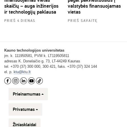
finansuojamas vietas
pagal pakviestuosius į
skaičių – auga inžinerijos
valstybės finansuojamas
ir technologijų paklausa
vietas
PRIEŠ 4 DIENAS
PRIEŠ SAVAITĘ
Kauno technologijos universitetas
įm. k. 111950581, PVM k. LT119505811
adresas K. Donelaičio g. 73, LT-44249 Kaunas
tel. +370 (37) 300 000, 300 421, faks. +370 (37) 324 144
el. p.
ktu@ktu.lt
Prieinamumas
Privatumas
Žiniasklaidai