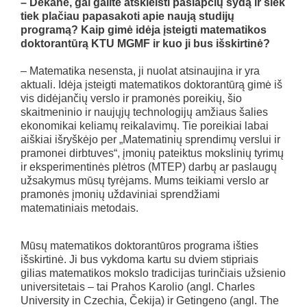
– Dekane, gal galite atskleisti paslapčių šydą ir šiek
tiek plačiau papasakoti apie naują studijų
programą? Kaip gimė idėja įsteigti matematikos
doktorantūrą KTU MGMF ir kuo ji bus išskirtinė?
– Matematika nesensta, ji nuolat atsinaujina ir yra
aktuali. Idėja įsteigti matematikos doktorantūrą gimė iš
vis didėjančių verslo ir pramonės poreikių, šio
skaitmeninio ir naujųjų technologijų amžiaus šalies
ekonomikai keliamų reikalavimų. Tie poreikiai labai
aiškiai išryškėjo per „Matematinių sprendimų verslui ir
pramonei dirbtuves“, įmonių pateiktus mokslinių tyrimų
ir eksperimentinės plėtros (MTEP) darbų ar paslaugų
užsakymus mūsų tyrėjams. Mums teikiami verslo ar
pramonės įmonių uždaviniai sprendžiami
matematiniais metodais.
Mūsų matematikos doktorantūros programa išties
išskirtinė. Ji bus vykdoma kartu su dviem stipriais
gilias matematikos mokslo tradicijas turinčiais užsienio
universitetais – tai Prahos Karolio (angl. Charles
University in Czechia, Čekija) ir Getingeno (angl. The