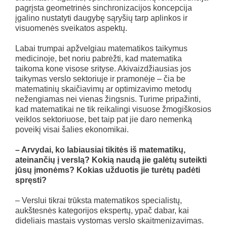
pagrįsta geometrinės sinchronizacijos koncepcija
įgalino nustatyti daugybę sąryšių tarp aplinkos ir
visuomenės sveikatos aspektų.
Labai trumpai apžvelgiau matematikos taikymus
medicinoje, bet noriu pabrėžti, kad matematika
taikoma kone visose srityse. Akivaizdžiausias jos
taikymas verslo sektoriuje ir pramonėje – čia be
matematinių skaičiavimų ar optimizavimo metodų
nežengiamas nei vienas žingsnis. Turime pripažinti,
kad matematikai ne tik reikalingi visuose žmogiškosios
veiklos sektoriuose, bet taip pat jie daro nemenką
poveikį visai šalies ekonomikai.
– Arvydai, ko labiausiai tikitės iš matematikų,
ateinančių į verslą? Kokią naudą jie galėtų suteikti
jūsų įmonėms? Kokias užduotis jie turėtų padėti
spręsti?
– Verslui tikrai trūksta matematikos specialistų,
aukštesnės kategorijos ekspertų, ypač dabar, kai
dideliais mastais vystomas verslo skaitmenizavimas.