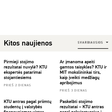
Kitos naujienos
SVARBIAUSIOS
Pirmieji stojimo
Ar įmanoma apeiti
rezultatai nuvylė? KTU
gamtos taisykles? KTU ir
ekspertės patarimai
MIT mokslininkai tirs,
stojantiesiems
kaip įveikti medžiagų
apribojimus
PRIEŠ 2 DIENAS
PRIEŠ 3 DIENAS
KTU antras pagal priimtų
Paskelbti stojimo
studentų į valstybės
rezultatai – KTU antras