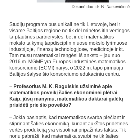
Dekanė doc. dr. B. Narkevičienė
Studijų programa bus unikali ne tik Lietuvoje, bet ir
visame Baltijos regione ne tik dėl minėtos itin vertingos
tarptautinės partnerystės, bet ir dėl matematikos
mokslo taikymų tarpdisciplininiuose mokslo tyrimuose
industrijoje, finansų technologijose, medicinoje ir kt.
Tam mūsų matematikai rengėsi iš anksto – jau nuo
2016 m. MGMF yra Europos industrinės matematikos
konsorciumo (ECMI) narys, o 2022 m. tapo pirmuoju
Baltijos šalyse šio konsorciumo edukaciniu centru.
– Profesorius M. K. Ragulskis užsiminė apie
matematikos poveikį šalies ekonominei plėtrai.
Kaip, jūsų manymu, matematikos daktarai galėtų
prisidėti prie šio poveikio?
– Jokia paslaptis, kad matematikos svarba plečiant ir
stiprinant šalies ekonomiką, kuriant aukštos pridėtinės
vertės produkciją yra visuotinai pripažintas faktas. Tik
noriu pabrėžti, kad matematika svarbi ne tik šalies