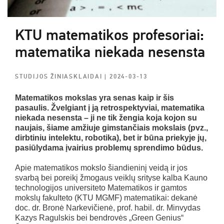
KTU matematikos profesoriai:
matematika niekada nesensta
STUDIJOS ŽINIASKLAIDAI
| 2024-03-13
Matematikos mokslas yra senas kaip ir šis
pasaulis. Žvelgiant į ją retrospektyviai, matematika
niekada nesensta – ji ne tik žengia koja kojon su
naujais, šiame amžiuje gimstančiais mokslais (pvz.,
dirbtiniu intelektu, robotika), bet ir būna priekyje jų,
pasiūlydama įvairius problemų sprendimo būdus.
Apie matematikos mokslo šiandieninį veidą ir jos
svarbą bei poreikį žmogaus veiklų srityse kalba Kauno
technologijos universiteto Matematikos ir gamtos
mokslų fakulteto (KTU MGMF) matematikai: dekanė
doc. dr. Bronė Narkevičienė, prof. habil. dr. Minvydas
Kazys Ragulskis bei bendrovės „Green Genius“