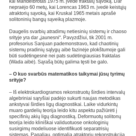
kai Mandelbrotas 1975 m. įvedė fraktalų sąvoką. Dar
nepraėjo 60 metų, kai Lorencas 1963 m. įvedė keistųjų
atraktorių sąvoką, kai Kruskal 1965 metais aprašė
solitoninių bangų sąveiką plazmoje.
Daugelis svarbių atradimų netiesinių sistemų ir chaoso
srityje yra dar „jaunesni“. Pavyzdžiui, tik 2001 m.
profesorius Sanjuan pademonstravo, kad chaotinių
sistemų pradinių sąlygų aibė fazinėje plokštumoje gali
būti sudėtingesnė nei pats sudėtingiausias fraktalas
(Wada aibė). Sąrašą būtų galima tęsti be galo.
– O kuo svarbūs matematikos taikymai jūsų tyrimų
srityje?
– Iš elektrokardiogramos rekonstruotų širdies intervalų
algebriniai sąryšiai padėjo sukurti naujas metodikas
ankstyvai širdies ligų diagnostikai. Laike vidurkintų
muaro gardelių teorija leido kitu aspektu pažiūrėti į
specifinių akių ligų diagnostiką. Deformuotų solitonų
teorija leido kliniškai validuotuose onkologinių
susirgimų modeliuose identifikuoti separatrisių
sistemas. Pagaliau, optimalia atraktorių rekonstrukcija