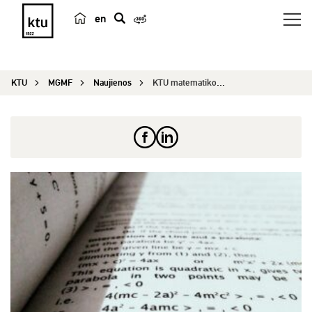
en
p
a
i
KTU
MGMF
Naujienos
KTU matematikos profesoriai: matematika niekada ...
e
š
k
a