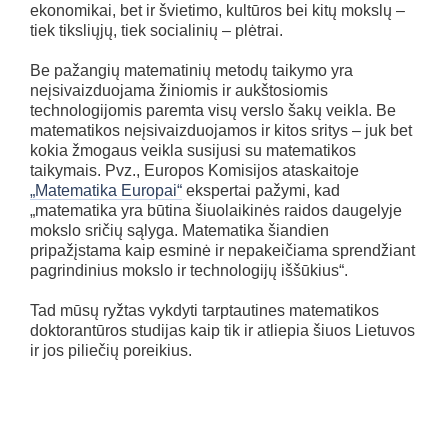
ekonomikai, bet ir švietimo, kultūros bei kitų mokslų –
tiek tiksliųjų, tiek socialinių – plėtrai.
Be pažangių matematinių metodų taikymo yra
neįsivaizduojama žiniomis ir aukštosiomis
technologijomis paremta visų verslo šakų veikla. Be
matematikos neįsivaizduojamos ir kitos sritys – juk bet
kokia žmogaus veikla susijusi su matematikos
taikymais. Pvz., Europos Komisijos ataskaitoje
„Matematika Europai“
ekspertai pažymi, kad
„matematika yra būtina šiuolaikinės raidos daugelyje
mokslo sričių sąlyga. Matematika šiandien
pripažįstama kaip esminė ir nepakeičiama sprendžiant
pagrindinius mokslo ir technologijų iššūkius“.
Tad mūsų ryžtas vykdyti tarptautines matematikos
doktorantūros studijas kaip tik ir atliepia šiuos Lietuvos
ir jos piliečių poreikius.