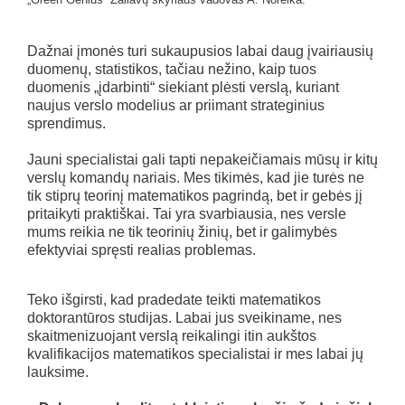
Dažnai įmonės turi sukaupusios labai daug įvairiausių
duomenų, statistikos, tačiau nežino, kaip tuos
duomenis „įdarbinti“ siekiant plėsti verslą, kuriant
naujus verslo modelius ar priimant strateginius
sprendimus.
Jauni specialistai gali tapti nepakeičiamais mūsų ir kitų
verslų komandų nariais. Mes tikimės, kad jie turės ne
tik stiprų teorinį matematikos pagrindą, bet ir gebės jį
pritaikyti praktiškai. Tai yra svarbiausia, nes versle
mums reikia ne tik teorinių žinių, bet ir galimybės
efektyviai spręsti realias problemas.
Teko išgirsti, kad pradedate teikti matematikos
doktorantūros studijas. Labai jus sveikiname, nes
skaitmenizuojant verslą reikalingi itin aukštos
kvalifikacijos matematikos specialistai ir mes labai jų
lauksime.