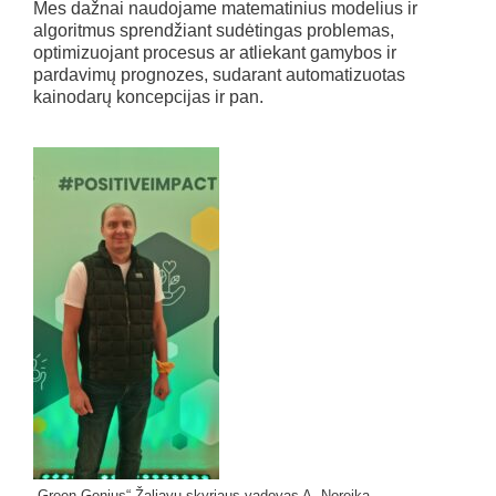
Mes dažnai naudojame matematinius modelius ir
algoritmus sprendžiant sudėtingas problemas,
optimizuojant procesus ar atliekant gamybos ir
pardavimų prognozes, sudarant automatizuotas
kainodarų koncepcijas ir pan.
„Green Genius“ Žaliavų skyriaus vadovas A. Noreika.