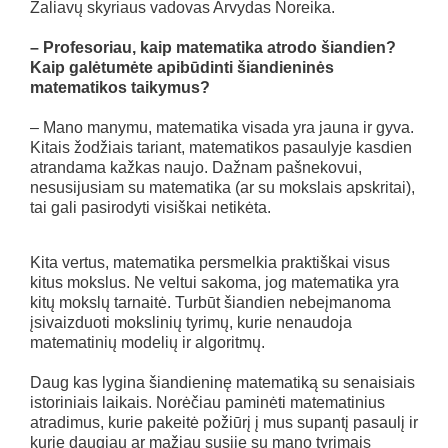
Žaliavų skyriaus vadovas Arvydas Noreika.
– Profesoriau, kaip matematika atrodo šiandien?
Kaip galėtumėte apibūdinti šiandieninės
matematikos taikymus?
– Mano manymu, matematika visada yra jauna ir gyva.
Kitais žodžiais tariant, matematikos pasaulyje kasdien
atrandama kažkas naujo. Dažnam pašnekovui,
nesusijusiam su matematika (ar su mokslais apskritai),
tai gali pasirodyti visiškai netikėta.
Kita vertus, matematika persmelkia praktiškai visus
kitus mokslus. Ne veltui sakoma, jog matematika yra
kitų mokslų tarnaitė. Turbūt šiandien nebeįmanoma
įsivaizduoti mokslinių tyrimų, kurie nenaudoja
matematinių modelių ir algoritmų.
Daug kas lygina šiandieninę matematiką su senaisiais
istoriniais laikais. Norėčiau paminėti matematinius
atradimus, kurie pakeitė požiūrį į mus supantį pasaulį ir
kurie daugiau ar mažiau susiję su mano tyrimais