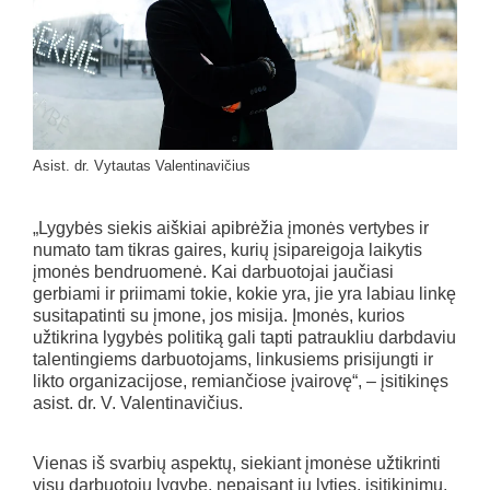
Asist. dr. Vytautas Valentinavičius
„Lygybės siekis aiškiai apibrėžia įmonės vertybes ir
numato tam tikras gaires, kurių įsipareigoja laikytis
įmonės bendruomenė. Kai darbuotojai jaučiasi
gerbiami ir priimami tokie, kokie yra, jie yra labiau linkę
susitapatinti su įmone, jos misija. Įmonės, kurios
užtikrina lygybės politiką gali tapti patraukliu darbdaviu
talentingiems darbuotojams, linkusiems prisijungti ir
likto organizacijose, remiančiose įvairovę“, – įsitikinęs
asist. dr. V. Valentinavičius.
Vienas iš svarbių aspektų, siekiant įmonėse užtikrinti
visų darbuotojų lygybę, nepaisant jų lyties, įsitikinimų,