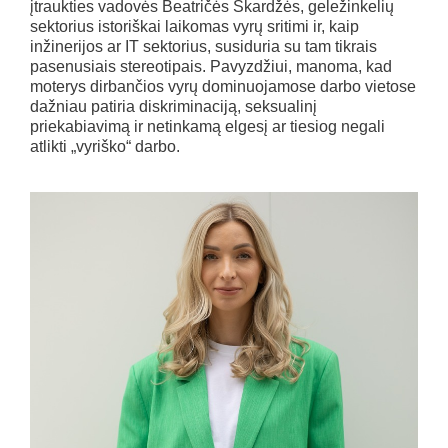
įtraukties vadovės Beatričės Skardžės, geležinkelių
sektorius istoriškai laikomas vyrų sritimi ir, kaip
inžinerijos ar IT sektorius, susiduria su tam tikrais
pasenusiais stereotipais. Pavyzdžiui, manoma, kad
moterys dirbančios vyrų dominuojamose darbo vietose
dažniau patiria diskriminaciją, seksualinį
priekabiavimą ir netinkamą elgesį ar tiesiog negali
atlikti „vyriško“ darbo.