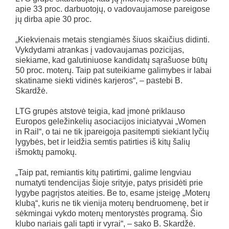
apie 33 proc. darbuotojų, o vadovaujamose pareigose
jų dirba apie 30 proc.
„Kiekvienais metais stengiamės šiuos skaičius didinti.
Vykdydami atrankas į vadovaujamas pozicijas,
siekiame, kad galutiniuose kandidatų sąrašuose būtų
50 proc. moterų. Taip pat suteikiame galimybes ir labai
skatiname siekti vidinės karjeros“, – pastebi B.
Skardžė.
LTG grupės atstovė teigia, kad įmonė priklauso
Europos geležinkelių asociacijos iniciatyvai „Women
in Rail“, o tai ne tik įpareigoja pasitempti siekiant lyčių
lygybės, bet ir leidžia semtis patirties iš kitų šalių
išmoktų pamokų.
„Taip pat, remiantis kitų patirtimi, galime lengviau
numatyti tendencijas šioje srityje, patys prisidėti prie
lygybe pagrįstos ateities. Be to, esame įsteigę „Moterų
klubą“, kuris ne tik vienija moterų bendruomenę, bet ir
sėkmingai vykdo moterų mentorystės programą. Šio
klubo nariais gali tapti ir vyrai“, – sako B. Skardžė.