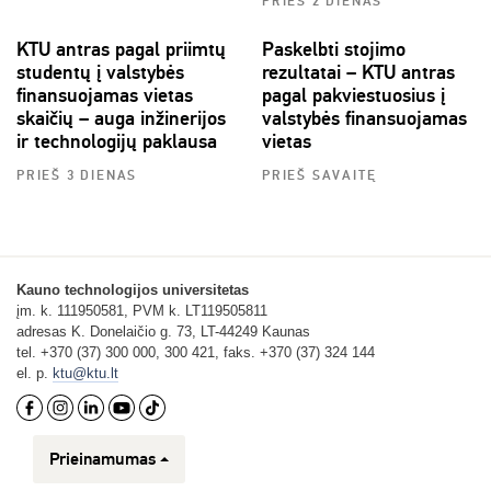
PRIEŠ 2 DIENAS
KTU antras pagal priimtų
Paskelbti stojimo
studentų į valstybės
rezultatai – KTU antras
finansuojamas vietas
pagal pakviestuosius į
skaičių – auga inžinerijos
valstybės finansuojamas
ir technologijų paklausa
vietas
PRIEŠ 3 DIENAS
PRIEŠ SAVAITĘ
Kauno technologijos universitetas
įm. k. 111950581, PVM k. LT119505811
adresas K. Donelaičio g. 73, LT-44249 Kaunas
tel. +370 (37) 300 000, 300 421, faks. +370 (37) 324 144
el. p.
ktu@ktu.lt
Prieinamumas