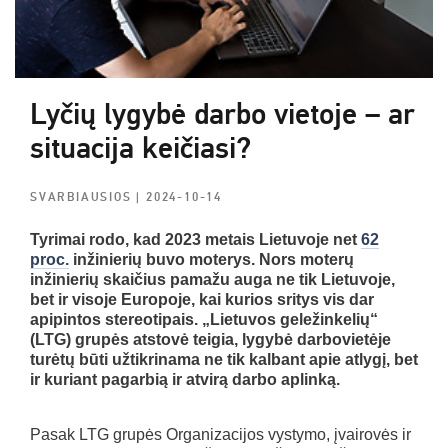
Lyčių lygybė darbo vietoje – ar
situacija keičiasi?
SVARBIAUSIOS
| 2024-10-14
Tyrimai rodo, kad 2023 metais Lietuvoje net
62
proc.
inžinierių buvo moterys. Nors moterų
inžinierių skaičius pamažu auga ne tik Lietuvoje,
bet ir visoje Europoje, kai kurios sritys vis dar
apipintos stereotipais. „Lietuvos geležinkelių“
(LTG) grupės atstovė teigia, lygybė darbovietėje
turėtų būti užtikrinama ne tik kalbant apie atlygį, bet
ir kuriant pagarbią ir atvirą darbo aplinką.
Pasak LTG grupės Organizacijos vystymo, įvairovės ir