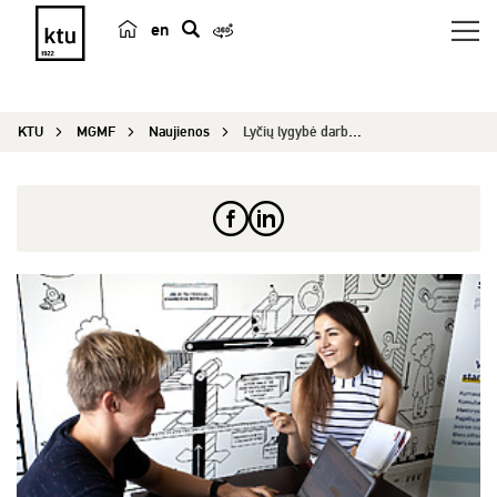
en
p
a
i
KTU
MGMF
Naujienos
Lyčių lygybė darbo vietoje – ar situacija keičia...
e
š
k
a