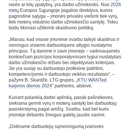
rasės ar kitų ypatybių, yra darbo užmokestis. Nuo
2026
metų
Europos Sąjungoje įsigalios direktyva, kurios
pagrindinė sąlyga – įmonės privalės viešinti tiek vyrų,
tiek moterų vidutinio darbo užmokesčio santykį. Tokiu
būdu tikimasi užtikrinti skaidrumo politiką.
„Manau, kad visose įmonėse svarbu taikyti skaidrius ir
vieningus visiems darbuotojams atlygio nustatymo
principus. Tą darome ir savo įmonėje – vadovaujamės
konkrečiam pozicijos korporatyviniam lygiui nustatytais
darbo užmokesčio rėžiais bei objektyviais kriterijais.
Jie yra susiję su darbuotojo profesine patirtimi,
kompetencijomis ir darbuotojo veiklos rezultatais“, –
pažymi B. Skardžė, LTG grupės,
„KTU WANTed
karjeros dienos 2024“
partnerės, atstovė.
Kuriant palankią darbo aplinką, pasak pašnekovės,
siekiama gerinti vyrų ir moterų santykį bei darbuotojų
pasiskirstymą pagal amžių. Svarbu, kad bet kuris
įmonėje dirbantis žmogus galėtų jaustis savimi.
„Didiname darbuotojų sąmoningumą įvairovės