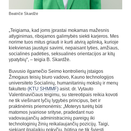
Beatričė Skardžė
„Teigiama, kad joms įprastai mokamas mažesnis
atlyginimas, ribojamos galimybės siekti karjeros. Mes
norime tuos mitus griauti ir kurti atvirą aplinką, kurioje
kiekvienas jaustųsi savimi, nepaisant lyties, amžiaus,
socialinės padėties, seksualinės orientacijos ar kitų
ypatybių“, – teigia B. Skardžė.
Buvusio ilgamečio Seimo kontrolierių įstaigos
Žmogaus teisių biuro vadovo, Kauno technologijos
universiteto Socialinių, humanitarinių mokslų ir menų
fakulteto
(KTU SHMMF)
asist. dr. Vytauto
Valentinavičiaus teigimu, su stereotipais reikia kovoti
ne tik viešinant lyčių lygybės principus, bet ir
praktinėmis priemonėmis: „Moterys turėtų būti
matomos įvairiose srityse, pradedant nuo
vadovaujančių administracinių pareigų iki
technologinių žinių reikalaujančių pozicijų. Taigi,
siekiant ilgalaikių pokyčių, būtina ne tik šviesti