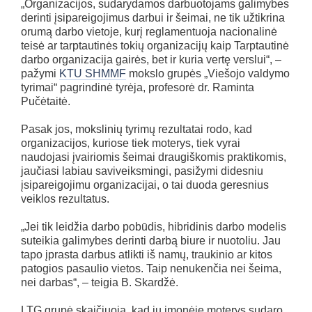
„Organizacijos, sudarydamos darbuotojams galimybes
derinti įsipareigojimus darbui ir šeimai, ne tik užtikrina
orumą darbo vietoje, kurį reglamentuoja nacionalinė
teisė ar tarptautinės tokių organizacijų kaip Tarptautinė
darbo organizacija gairės, bet ir kuria vertę verslui“, –
pažymi
KTU SHMMF
mokslo grupės „Viešojo valdymo
tyrimai“ pagrindinė tyrėja, profesorė dr. Raminta
Pučėtaitė.
Pasak jos, mokslinių tyrimų rezultatai rodo, kad
organizacijos, kuriose tiek moterys, tiek vyrai
naudojasi įvairiomis šeimai draugiškomis praktikomis,
jaučiasi labiau saviveiksmingi, pasižymi didesniu
įsipareigojimu organizacijai, o tai duoda geresnius
veiklos rezultatus.
„Jei tik leidžia darbo pobūdis, hibridinis darbo modelis
suteikia galimybes derinti darbą biure ir nuotoliu. Jau
tapo įprasta darbus atlikti iš namų, traukinio ar kitos
patogios pasaulio vietos. Taip nenukenčia nei šeima,
nei darbas“, – teigia B. Skardžė.
LTG grupė skaičiuoja, kad jų įmonėje moterys sudaro