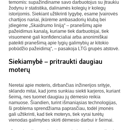
temomis: supažindiname savo darbuotojus su įtraukiu
žodynu ir statistika, dalinamės kolegių ir kolegų
istorijomis. Siekiant užtikrinti lygybę, esame Įvairovės
chartijos nariai, įkūrėme ambasadorių klubą bei
įdiegėme „Skaidrumo liniją“ – pranešimų apie
pažeidimus kanalą, kuriame tiek darbuotojai, tiek
visuomenė gali konfidencialiai arba anonimiškai
pateikti pranešimą apie lygių galimybių ar kitokio
pobūdžio pažeidimą“, – pasakoja LTG grupės atstovė.
Siekiamybė – pritraukti daugiau
moterų
Neretai apie moteris, dirbančias inžinerijos srityje,
sklando mitai, kad joms sunkiau siekti karjeros, kuriant
šeimą, nes tuomet daugiau jų dėmesio reikia
namuose. Šiandien, turint išmaniąsias technologijas,
ši problema sprendžiama paprasčiau, todėl įmonės
gali užtikrinti, kad tiek moterys, tiek vyrai turėtų
vienodas galimybes skirti dėmesio darbui ir šeimai.