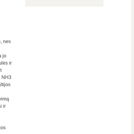
, nes
 jo
lės ir
t
 į NH3
tijos
avimą
 ir
jos