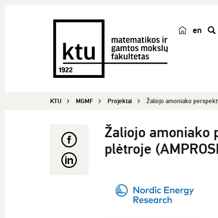
en
p
a
i
e
š
KTU
MGMF
Projektai
Žaliojo amoniako perspekty
k
a
Žaliojo amoniako 
plėtroje (AMPROS