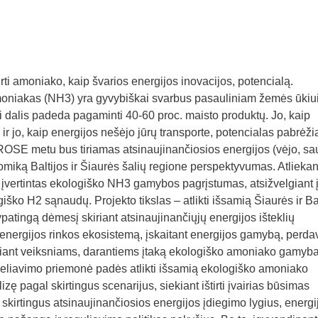
i amoniako, kaip švarios energijos inovacijos, potencialą.
iakas (NH3) yra gyvybiškai svarbus pasauliniam žemės ūkiui
 dalis padeda pagaminti 40-60 proc. maisto produktų. Jo, kaip
ir jo, kaip energijos nešėjo jūrų transporte, potencialas pabrėžia
OSE metu bus tiriamas atsinaujinančiosios energijos (vėjo, sau
miką Baltijos ir Šiaurės šalių regione perspektyvumas. Atliekan
įvertintas ekologiško NH3 gamybos pagrįstumas, atsižvelgiant
ko H2 sąnaudų. Projekto tikslas – atlikti išsamią Šiaurės ir Bal
ypatingą dėmesį skiriant atsinaujinančiųjų energijos išteklių
 energijos rinkos ekosistemą, įskaitant energijos gamybą, perd
iriant veiksniams, darantiems įtaką ekologiško amoniako gamybai
deliavimo priemonė padės atlikti išsamią ekologiško amoniako
 pagal skirtingus scenarijus, siekiant ištirti įvairias būsimas
t skirtingus atsinaujinančiosios energijos įdiegimo lygius, energi