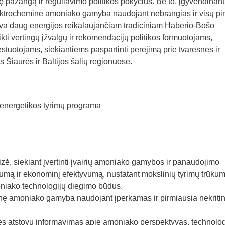
 pažangą ir reguliavimo politikos pokyčius. Be to, įgyvendinant
ektrocheminė amoniako gamyba naudojant nebrangias ir visų pi
tyva daug energijos reikalaujančiam tradiciniam Haberio-Bošo
kti vertingų įžvalgų ir rekomendacijų politikos formuotojams,
estuotojams, siekiantiems paspartinti perėjimą prie tvaresnės ir
 Šiaurės ir Baltijos šalių regionuose.
ų energetikos tyrimų programa
zė, siekiant įvertinti įvairių amoniako gamybos ir panaudojimo
mą ir ekonominį efektyvumą, nustatant mokslinių tyrimų trūkum
oniako technologijų diegimo būdus.
ę amoniako gamyba naudojant įperkamas ir pirmiausia nekriti
nės atstovų informavimas apie amoniako perspektyvas, technolog