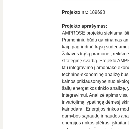
Projekto nr.:
189698
Projekto aprašymas:
AMPROSE projektu siekiama ištirt
Pramoniniu būdu gaminamas amon
kaip pagrindinė trąšų sudedamoji
žaliavos trąšų pramonei, reikšmė 
strateginę svarbą. Projekto AMPR
kt.) integravimo į amoniako ekono
techninę-ekonominę analizę bus 
kainos priklausomybę nuo ekologiš
šalių energetikos tinklo analizę, 
integravimui. Analizė apims visą
ir vartojimą, ypatingą dėmesį sk
kainodarai. Energijos rinkos mo
gamybos sąnaudų ir naudos analizę
energijos rinkos plėtras, įskaitan