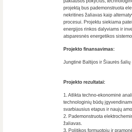
paklausos pokyčius, technologinę
projektą bus pademonstruota el
nekritines žaliavas kaip alterna
procesui. Projektu siekiama patei
energijos rinkos dalyviams ir inv
atsparesnės energetikos sistemos
Projekto finansavimas:
Jungtinė Baltijos ir Šiaurės šali
Projekto rezultatai:
1. Atlikta techno-ekonominė anali
technologinių būdų įgyvendinamu
svarbiausius etapus ir naujų am
2. Pademonstruota elektrochemin
žaliavas.
3. Politikos formuotojų ir pramo