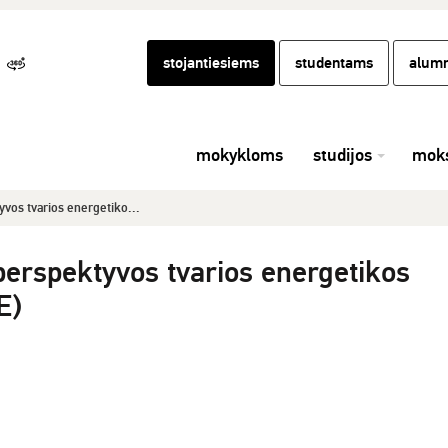
stojantiesiems
studentams
alumn
mokykloms
studijos
moks
vos tvarios energetiko...
perspektyvos tvarios energetikos
E)