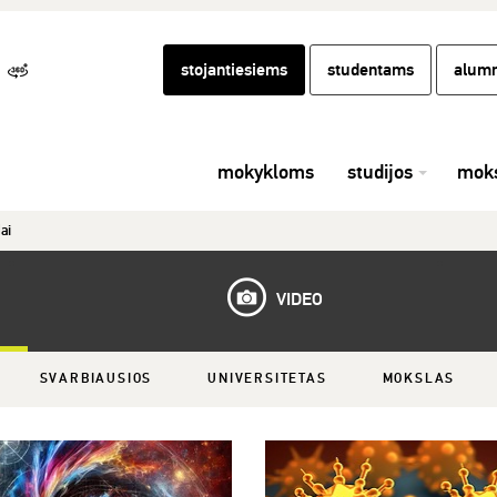
stojantiesiems
studentams
alumn
mokykloms
studijos
moks
ai
VIDEO
SVARBIAUSIOS
UNIVERSITETAS
MOKSLAS