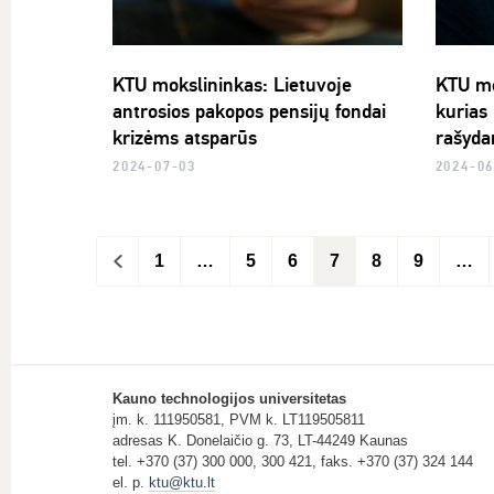
KTU mokslininkas: Lietuvoje
KTU mo
antrosios pakopos pensijų fondai
kurias 
krizėms atsparūs
rašyda
2024-07-03
2024-06
<
1
…
5
6
7
8
9
…
Kauno technologijos universitetas
įm. k. 111950581, PVM k. LT119505811
adresas K. Donelaičio g. 73, LT-44249 Kaunas
tel. +370 (37) 300 000, 300 421, faks. +370 (37) 324 144
el. p.
ktu@ktu.lt