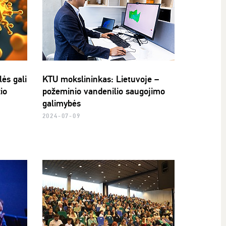
ės gali
KTU mokslininkas: Lietuvoje –
žio
požeminio vandenilio saugojimo
galimybės
2024-07-09