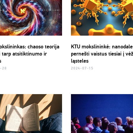
kslininkas: chaoso teorija
KTU mokslininkė: nanodalel
i tarp atsitiktinumo ir
pernešti vaistus tiesiai į vė
s
ląsteles
-28
2024-07-15