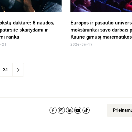
kslų daktarė: 8 naudos,
Europos ir pasaulio univers
patirsite skaitydami ir
mokslininkai savo darbais 
mi ranka
Kaune gimusį matematikos
-21
2024-06-19
31
>
Prieinam