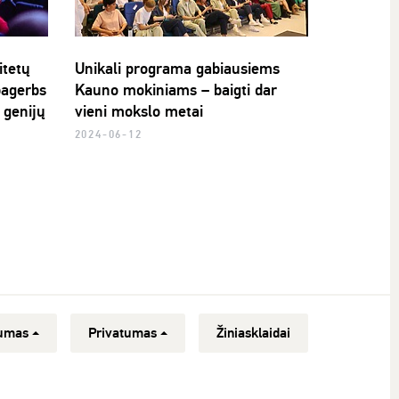
itetų
Unikali programa gabiausiems
pagerbs
Kauno mokiniams – baigti dar
 genijų
vieni mokslo metai
2024-06-12
umas
Privatumas
Žiniasklaidai