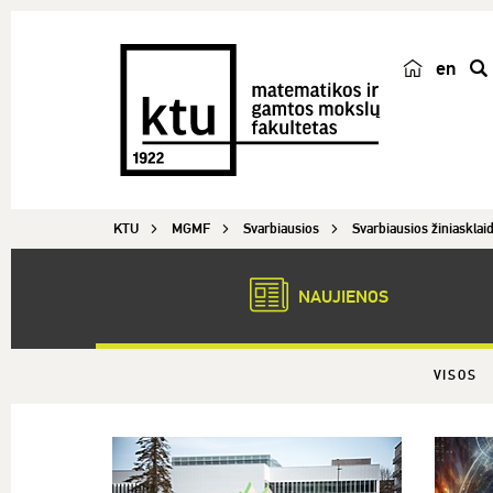
en
p
a
i
e
š
KTU
MGMF
Svarbiausios
Svarbiausios žiniasklaid
k
a
NAUJIENOS
VISOS