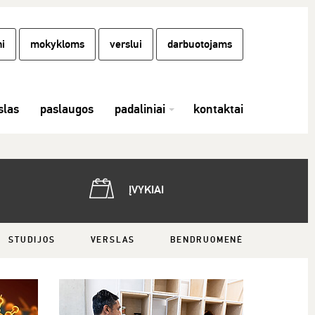
i
mokykloms
verslui
darbuotojams
las
paslaugos
padaliniai
kontaktai
ĮVYKIAI
STUDIJOS
VERSLAS
BENDRUOMENĖ