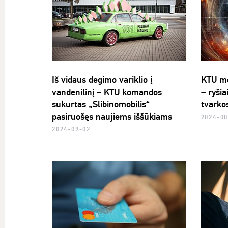
Iš vidaus degimo variklio į
KTU mo
vandenilinį – KTU komandos
– ryšia
sukurtas „Slibinomobilis“
tvarko
pasiruošęs naujiems iššūkiams
2024-08
2024-09-02