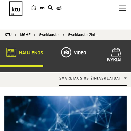
en
p
a
i
KTU
MGMF
Svarbiausios
Svarbiausios žiniasklaidai
e
š
k
NAUJIENOS
VIDEO
a
ĮVYKIAI
SVARBIAUSIOS ŽINIASKLAIDAI