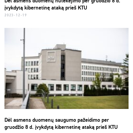
Dėl asmens duomenų nutekėjimo per gruodžio 8 d.
įvykdytą kibernetinę ataką prieš KTU
2023-12-19
Dėl asmens duomenų saugumo pažeidimo per
gruodžio 8 d. įvykdytą kibernetinę ataką prieš KTU