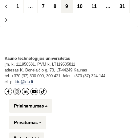
<
1
…
7
8
9
10
11
…
31
>
Kauno technologijos universitetas
įm. k. 111950581, PVM k. LT119505811
adresas K. Donelaičio g. 73, LT-44249 Kaunas
tel. +370 (37) 300 000, 300 421, faks. +370 (37) 324 144
el. p.
ktu@ktu.lt
Prieinamumas
Privatumas